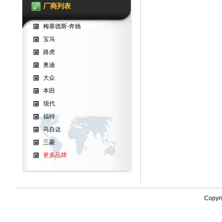
厂商列表
梅塞德斯-奔驰
宝马
路虎
奥迪
大众
本田
现代
福特
马自达
三菱
更多品牌
Copyr