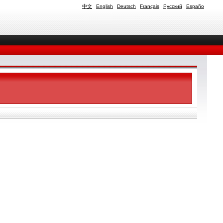
中文
English
Deutsch
Français
Русский
Españo