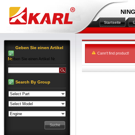
NING
Startseite
Ü
Geben Sie einen Artikel
Cann't find product!
Nr.
Geben Sie einen Artikel Nr.
Search By Group